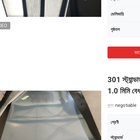
ডেলিভারি
DEO
পৃষ্ঠতল
ভাল
301 স্ট্যান্ড
1.0 মিমি বেধ
মূল্য:
negotiable
শ্রেণী
স্ট্যান্ডার্ড