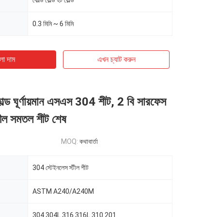
কোল্ড রোল্ড হট রোল্ড
0.3 মিমি ~ 6 মিমি
ো দাম
এখন চ্যাট করুন
্ড ঘূর্ণায়মান এসএস 304 শীট, 2 বি সারফেস
টীল সমতল শীট শেষ
MOQ:
কথাবার্তা
304 স্টেইনলেস স্টীল শীট
ASTM A240/A240M
304 304L 316 316L 310 201