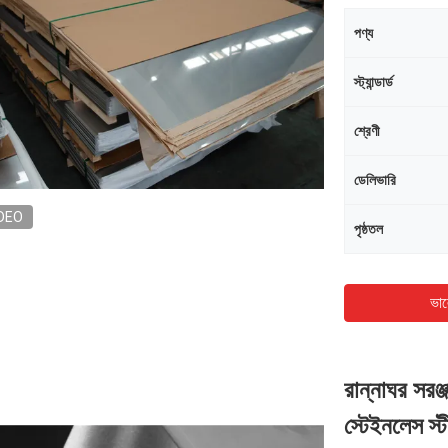
পণ্য
স্ট্যান্ডার্ড
শ্রেণী
ডেলিভারি
DEO
পৃষ্ঠতল
ভাল
রান্নাঘর সরঞ্
স্টেইনলেস স্ট