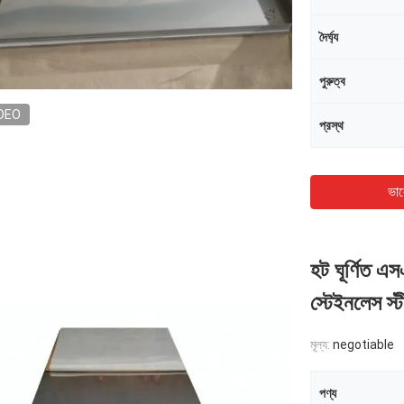
দৈর্ঘ্য
পুরুত্ব
DEO
প্রস্থ
ভাল
হট ঘূর্ণিত
স্টেইনলেস স্টী
মূল্য:
negotiable
পণ্য