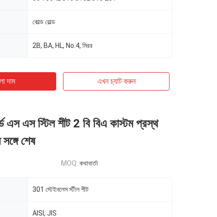
কোল্ড রোল্ড
2B, BA, HL, No.4, মিরর
ো দাম
এখন চ্যাট করুন
ার্ড এস এস স্টিল শীট 2 বি বিএ কাস্টম প্রস্থ
 সঙ্গে শেষ
MOQ:
কথাবার্তা
301 স্টেইনলেস স্টীল শীট
AISI, JIS