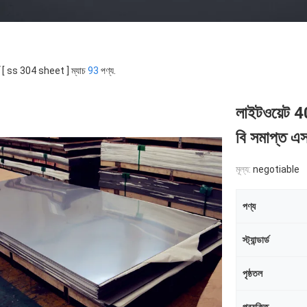
্ড [ ss 304 sheet ] ম্যাচ
93
পণ্য.
লাইটওয়েট 4
বি সমাপ্ত 
মূল্য:
negotiable
পণ্য
স্ট্যান্ডার্ড
পৃষ্ঠতল