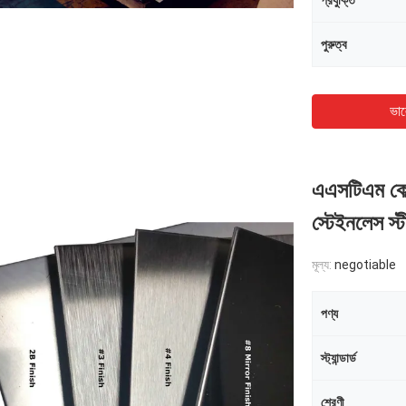
প্রযুক্তি
পুরুত্ব
ভাল
এএসটিএম কোল
স্টেইনলেস স্
মূল্য:
negotiable
পণ্য
স্ট্যান্ডার্ড
শ্রেণী