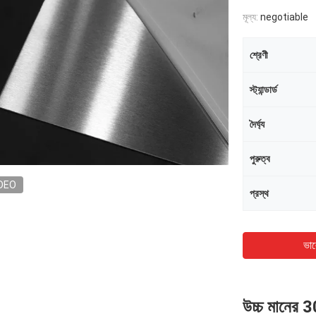
মূল্য:
negotiable
শ্রেণী
স্ট্যান্ডার্ড
দৈর্ঘ্য
পুরুত্ব
DEO
প্রস্থ
ভাল
উচ্চ মানের 3