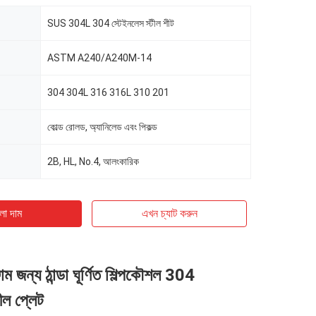
SUS 304L 304 স্টেইনলেস স্টীল শীট
ASTM A240/A240M-14
304 304L 316 316L 310 201
কোল্ড রোলড, অ্যানিলেড এবং পিকল্ড
2B, HL, No.4, আলংকারিক
ো দাম
এখন চ্যাট করুন
জাম জন্য ঠান্ডা ঘূর্ণিত শিল্পকৌশল 304
ীল প্লেট