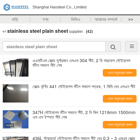
Shanghai Haosteel Co., Limited
বাড়ি
পণ্য
ভিডিও
আমাদের সম্পর্কে
>>
stainless steel plain sheet
গুণ
supplier.
(42)
এএসটিএম কোল্ড ঘূর্ণায়মান এসএস 304 শীট, 2 বি সারফেস স্টেইনলেস
স্টীল সমতল শীট শেষ
এখন অনুসন্ধান করুন
কোল্ড ঘূর্ণিত 441 স্টেইনলেস স্টীল সমতল পত্রক, 1 মিমি বেধ এসএন শীট
এখন অনুসন্ধান করুন
347H স্টেইনলেস স্টীল সমতল শীট, 2 বি মিল 1219mm 1500mm
এস এস ইস্পাত শীট শেষ
এখন অনুসন্ধান করুন
436L স্ট্যান্ডার্ড স্টেইনলেস স্টীল সমতল শীট বেধ 0.3 ~ 3 এমএম কোল্ড