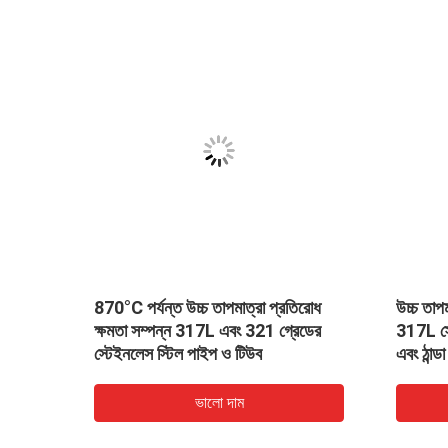
েস স্টীল পাইপ
321 Material Grade Stainless
3
্রা প্রতিরোধের
Steel Pipe with 6 Meters
ড
Length and Up To 870°C
ড
Temperature Resistance for
Heavy Duty Industrial Use
ভালো দাম