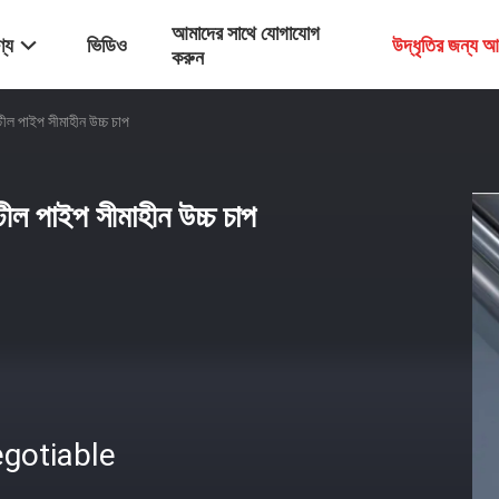
আমাদের সাথে যোগাযোগ
্য
ভিডিও
উদ্ধৃতির জন্য 
করুন
টীল পাইপ সীমাহীন উচ্চ চাপ
টীল পাইপ সীমাহীন উচ্চ চাপ
gotiable