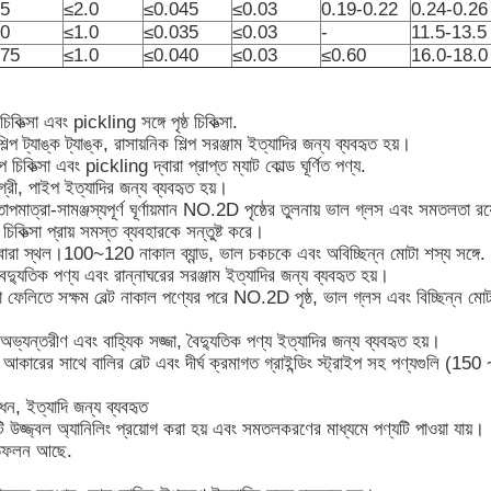
.5
≤2.0
≤0.045
≤0.03
0.19-0.22
0.24-0.26
.0
≤1.0
≤0.035
≤0.03
-
11.5-13.5
.75
≤1.0
≤0.040
≤0.03
≤0.60
16.0-18.0
কিত্সা এবং pickling সঙ্গে পৃষ্ঠ চিকিত্সা.
প ট্যাঙ্ক ট্যাঙ্ক, রাসায়নিক শিল্প সরঞ্জাম ইত্যাদির জন্য ব্যবহৃত হয়।
 চিকিত্সা এবং pickling দ্বারা প্রাপ্ত ম্যাট কোল্ড ঘূর্ণিত পণ্য.
গ্রী, পাইপ ইত্যাদির জন্য ব্যবহৃত হয়।
্রা-সামঞ্জস্যপূর্ণ ঘূর্ণায়মান NO.2D পৃষ্ঠের তুলনায় ভাল গ্লস এবং সমতলতা রয়
ের চিকিত্সা প্রায় সমস্ত ব্যবহারকে সন্তুষ্ট করে।
া স্থল।100~120 নাকাল ব্যান্ড, ভাল চকচকে এবং অবিচ্ছিন্ন মোটা শস্য সঙ্গে.
ৈদ্যুতিক পণ্য এবং রান্নাঘরের সরঞ্জাম ইত্যাদির জন্য ব্যবহৃত হয়।
 ফেলিতে সক্ষম বেল্ট নাকাল পণ্যের পরে NO.2D পৃষ্ঠ, ভাল গ্লস এবং বিচ্ছিন্ন
 অভ্যন্তরীণ এবং বাহ্যিক সজ্জা, বৈদ্যুতিক পণ্য ইত্যাদির জন্য ব্যবহৃত হয়।
আকারের সাথে বালির বেল্ট এবং দীর্ঘ ক্রমাগত গ্রাইন্ডিং স্ট্রাইপ সহ পণ্যগুলি (
াধন, ইত্যাদি জন্য ব্যবহৃত
 উজ্জ্বল অ্যানিলিং প্রয়োগ করা হয় এবং সমতলকরণের মাধ্যমে পণ্যটি পাওয়া যায়।
রতিফলন আছে.