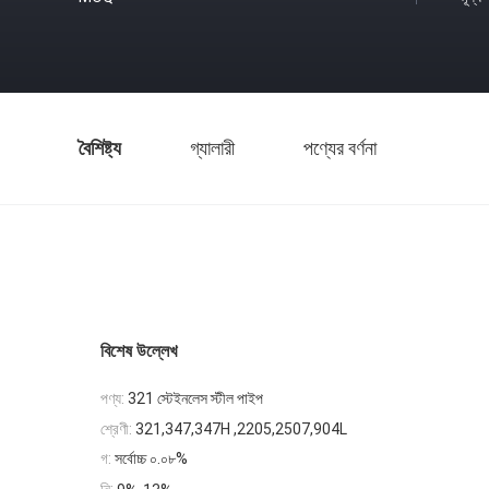
বৈশিষ্ট্য
গ্যালারী
পণ্যের বর্ণনা
বিশেষ উল্লেখ
পণ্য:
321 স্টেইনলেস স্টীল পাইপ
শ্রেণী:
321,347,347H ,2205,2507,904L
গ:
সর্বোচ্চ ০.০৮%