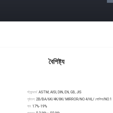
বৈশিষ্ট্য
স্ট্যান্ডার্ড:
ASTM, AISI, DIN, EN, GB, JIS
পৃষ্ঠতল:
2B/BA/6K/4K/8K/ MIRROR/NO.4/HL/ পোলিশ/NO.1
ক্র:
17%-19%