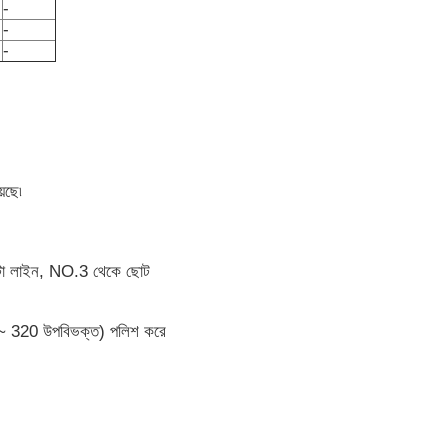
-
-
-
েছে৷
 মোটা লাইন, NO.3 থেকে ছোট
150 ~ 320 উপবিভক্ত) পলিশ করে