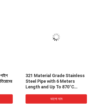
বিজোড় পাইপ
310S এস এস বিজোড় পাইপ
ভালো দাম