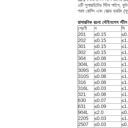
এটি সুপারহিটেড স্টিম পাইপ, ফু
গরম রোলিং এবং কোল্ড ড্রয়িং (ঘূ
রাসায়নিক রচনা
স্টেইনলেস স্টীল
শ্রেণী
গ
সি
201
≤0.15
≤0
202
≤0.15
≤1
301
≤0.15
≤1
302
≤0.15
≤1
304
≤0.08
≤1
304L
≤0.03
≤1
309S
≤0.08
≤1
310S
≤0.08
≤1
316
≤0.08
≤1
316L
≤0.03
≤1
321
≤0.08
≤1
630
≤0.07
≤1
631
≤0.09
≤1
904L
≤2.0
≤0
2205
≤0.03
≤1
2507
≤0.03
≤0