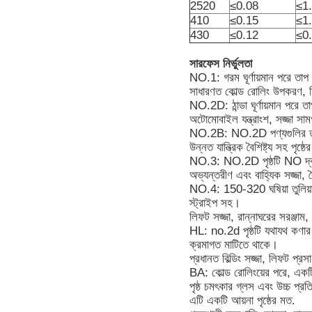
2520
≤0.08
≤1
410
≤0.15
≤1
430
≤0.12
≤0
সারফেস নির্ভুলতা
NO.1: গরম ঘূর্ণায়মান পরে তাপ চি
সাধারণত কোল্ড রোলিং উপকরণ, শিল্
NO.2D: ঠান্ডা ঘূর্ণায়মান পরে তাপ
অটোমোবাইল যন্ত্রাংশ, সজ্জা সাম
NO.2B: NO.2D পণ্যগুলির তাপমাত
উন্নত যান্ত্রিক বৈশিষ্ট্য সহ পৃষ্ঠ
NO.3: NO.2D পৃষ্ঠটি NO দ্বার
অভ্যন্তরীণ এবং বাহ্যিক সজ্জা, ব
NO.4: 150-320 ঘষিয়া তুলিয়া
স্ট্রাইপ সহ।
লিফট সজ্জা, রান্নাঘরের সরঞ্জাম,
HL: no.2d পৃষ্ঠটি যথাযথ কণার 
ক্রমাগত মাটিতে থাকে।
প্রধানত বিল্ডিং সজ্জা, লিফট প্রস
BA: কোল্ড রোলিংয়ের পরে, একটি
পৃষ্ঠ চমৎকার গ্লস এবং উচ্চ প্
এটি একটি আয়না পৃষ্ঠের মত.