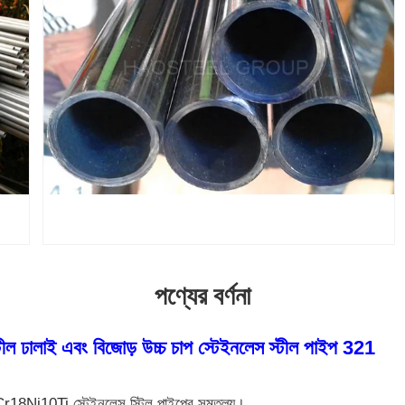
পণ্যের বর্ণনা
্টীল ঢালাই এবং বিজোড় উচ্চ চাপ স্টেইনলেস স্টীল পাইপ 321
Cr18Ni10Ti স্টেইনলেস স্টিল পাইপের সমতুল্য।