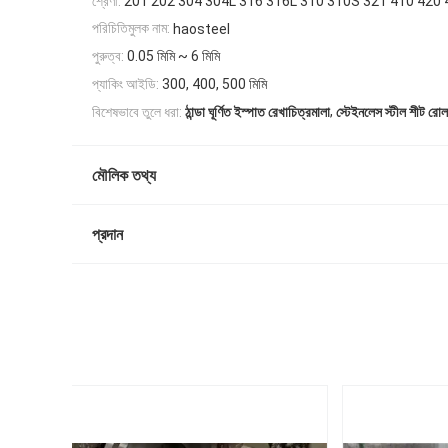
শ্রেণী:
201 202 304 304L 316 316L 310 310S 321 410 420 43
পরিচিতিমুলক নাম:
haosteel
পুরুত্ব:
0.05 মিমি ~ 6 মিমি
প্যাকিং আইডি:
300, 400, 500 মিমি
,
বিশেষভাবে তুলে ধরা:
ঠান্ডা ঘূর্ণিত ইস্পাত রেখাচিত্রমালা
স্টেইনলেস স্টীল শীট রোল
মৌলিক তথ্য
প্রদান