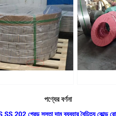
পণ্যের বর্ণনা
02 গ্রেড সস্তা দাম ব্যবহার বৈচিত্র্য কোল্ড রোল