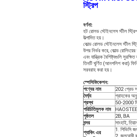
স্ট্রিপ
বর্ণনা:
হট রোলড স্টেইনলেস স্টীল স্ট্রিপ
উত্পাদিত হয়।
কোল্ড রোলড স্টেইনলেস স্টীল স্ট
উপর নির্ভর করে, কোল্ড রোলিংয়ের জ
এবং যান্ত্রিক বৈশিষ্ট্যগুলি সুরক্ষি
তিনটি ঘূর্ণিত (আনপলিশ করা) ফি
সরবরাহ করা হয়।
স্পেসিফিকেশন:
পণ্যের নাম
202 গ্রেড সস্
দৈর্ঘ্য
গ্রাহকের অন
প্রস্থ
50-2000 ম
পরিচিতিমুলক নাম
HAOSTE
পৃষ্ঠতল
2B, BA
বন্দর
সাংহাই, তিয়
1. পিভিসি জল
প্যাকিং এর
2. জলরোধী কা