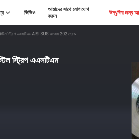
আমাদের সাথে যোগাযোগ
্য
ভিডিও
উদ্ধৃতির জন্য 
করুন
লেস স্টিল স্ট্রিপ এএসটিএম AISI SUS এসএস 202 গ্রেড
স্টিল স্ট্রিপ এএসটিএম