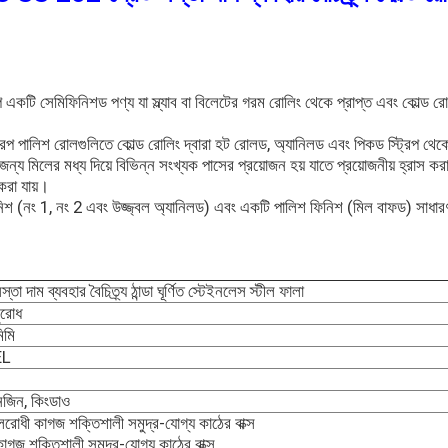
 একটি সেমিফিনিশড পণ্য যা স্ল্যাব বা বিলেটের গরম রোলিং থেকে প্রাপ্ত এবং কোল্ড রোল
্রিপ পালিশ রোলগুলিতে কোল্ড রোলিং দ্বারা হট রোলড, অ্যানিলড এবং পিকড স্ট্রিপ থেকে
ন্য মিলের মধ্য দিয়ে বিভিন্ন সংখ্যক পাসের প্রয়োজন হয় যাতে প্রয়োজনীয় হ্রাস করা যায়
ত করা যায়।
নিশ (নং 1, নং 2 এবং উজ্জ্বল অ্যানিলড) এবং একটি পালিশ ফিনিশ (মিল বাফড) সাধারণত
তা দাম ব্যবহার বৈচিত্র্য ঠান্ডা ঘূর্ণিত স্টেইনলেস স্টীল ফালা
ুরোধ
িমি
EL
ানজিন, কিংডাও
রোধী কাগজ শক্তিশালী সমুদ্র-যোগ্য কাঠের বাক্স
গজ শক্তিশালী সমুদ্র-যোগ্য কাঠের বাক্স