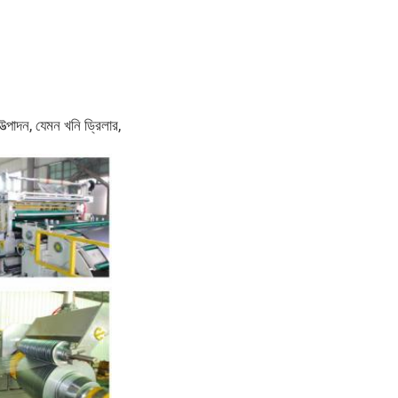
্পাদন, যেমন খনি ড্রিলার,