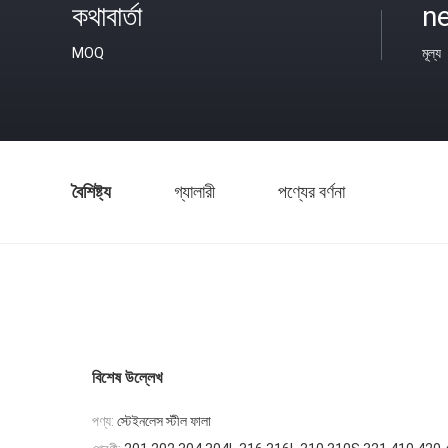
কথাবার্তা
ne
MOQ
মূল্য
বৈশিষ্ট্য
গ্যালারী
পণ্যের বর্ণনা
বিশেষ উল্লেখ
পণ্য:
স্টেইনলেস স্টীল ফালা