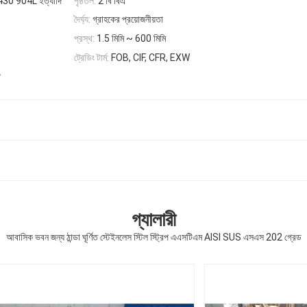
0 904L ইত্যাদি
পৃষ্ঠতল:
2 বি বিএ
দৈর্ঘ্য:
গ্রাহকের প্রয়োজনীয়তা
প্রস্থ:
1.5 মিমি ~ 600 মিমি
ট্রেডিং টার্ম:
FOB, CIF, CFR, EXW
গ্যালারী
আবাসিক ভবন জন্য ঠান্ডা ঘূর্ণিত স্টেইনলেস স্টিল স্ট্রিপ এএসটিএম AISI SUS এসএস 202 গ্রেড