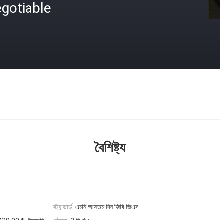
gotiable
বৈশিষ্ট্য
স্ট্যান্ডার্ড:
এমনি আস্তম দিন জিবি জিএস