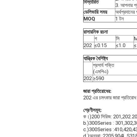
বিস্তারিত
3. আপনার প্র
ডেলিভারি সময়
অর্থপ্রদানের
MOQ
1 টন
রাসায়নিক রচনা
গ
সি
202
≤0.15
≤1.0
≤
যান্ত্রিক বৈশিষ্ট্য
প্রসার্য শক্তি
(এমপিএ)
202
≥590
জারা প্রতিরোধের:
202 এর চমৎকার জারা প্রতিরোধ ক্
শ্রেণীসমূহ:
ক।)200 সিরিজ: 201,202.
b.)300Series : 301,302,
c.)300Series :410,420,
d.)অন্যরা :2205,904L,S3