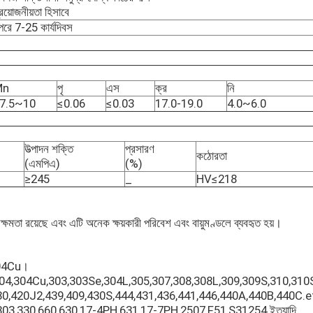
য়োজনীয়তা হিসাবে
 পরে 7-25 কার্যদিবস
Mn
পৃ
এস
ক্র
নি
7.5~10
≤0.06
≤0.03
17.0-19.0
4.0~6.0
উত্পাদন শক্তি
প্রসারণ
কঠোরতা
(এমপিএ)
(%)
≥245
_
HV≤218
ষমতা রয়েছে এবং এটি অনেক ক্ষয়কারী পরিবেশ এবং বায়ুমণ্ডলে ব্যবহৃত হয়।
204Cu।
304,304Cu,303,303Se,304L,305,307,308,308L,309,309S,310,310S. 
430,420J2,439,409,430S,444,431,436,441,446,440A,440B,440C.e
1803,330,660,630,17-4PH,631,17-7PH,2507,F51,S31254 ইত্যাদি