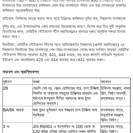
তাপমাত্রা 750 ~ 900 এ পৌঁছাতে পারে এবং স্থানীয় তাপমাত্রা 950 এ পৌঁছাতে পারে।
উপাদানের উচ্চ তাপমাত্রার কর্মক্ষমতা যেমন উচ্চ তাপমাত্রা শক্তি এবং উচ্চ তাপমাত্রা ক্লান্তি
কর্মক্ষমতা প্রয়োজনীয়তা উচ্চ.
যাইহোক, নির্গমনের মাত্রা বাড়ার সাথে সাথে ইঞ্জিনের কর্মক্ষমতা বৃদ্ধি পায়, নিষ্কাশন তাপমাত্রা
বৃদ্ধি পায়, এবং উপাদানগুলির ওজন কমানোর প্রয়োজনের কারণে, বিশেষ করে ত্রি-মুখী অনুঘটক
ডিভাইসের জন্য, ফেরিটিক স্টেইনলেস স্টীল ম্যানিফোল্ডের ব্যবহার দ্রুত অনুঘটক দক্ষতা উন্নত
করতে পারে।
দ্বিতীয়ত, ফেরিটিক স্টেইনলেস স্টিলের সাথে অটোমোবাইল নিষ্কাশন (এক্সস্ট ম্যানিফোল্ড) এর
নিষ্কাশন সিস্টেমের উচ্চ-তাপমাত্রা শেষ।উচ্চ-তাপমাত্রার শেষের জন্য বর্তমানে ব্যবহৃত ফেরিটিক
স্টেইনলেস স্টিলের প্রধানত 429, 441, 444 রয়েছে, যার মধ্যে জাপানি গাড়িগুলি প্রধানত
ইউরোপ এবং আমেরিকায় 429 এবং 444 ব্যবহার করে।441 ব্যবহার করুন।
সারফেস এবং অ্যাপ্লিকেশন:
পৃষ্ঠতল
সংজ্ঞা
আবেদন
2B
যেগুলি শেষ হয়, কোল্ড রোলিংয়ের পরে, তাপ চিকিত্সা,
চিকিৎসা সরঞ্জাম, খাদ্য
পিকলিং বা অন্যান্য সমতুল্য চিকিত্সার মাধ্যমে এবং
শিল্প, নির্মাণ সামগ্রী,
সর্বশেষে উপযুক্ত দীপ্তি প্রদানের জন্য ঠান্ডা
রান্নাঘরের পাত্র।
রোলিংয়ের মাধ্যমে।
BA/8K আয়না
যারা ঠান্ডা ঘূর্ণায়মান পরে উজ্জ্বল তাপ চিকিত্সা সঙ্গে
রান্নাঘরের পাত্র,
প্রক্রিয়া.
বৈদ্যুতিক সরঞ্জাম,
বিল্ডিং নির্মাণ।
3 নং
JIS R6001-এ উল্লেখিত নং 100 থেকে নং
রান্নাঘরের পাত্র,
120 ঘষিয়া তুলিয়া তুলিয়া ফেলিতে সক্ষম পলিশিং
বিল্ডিং নির্মাণ।