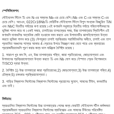
স্পেসিফিকেশন:
স্টেইনলেস স্টিলে Ti এবং N-এর সম্বন্ধ Nb-এর চেয়ে বেশি।Nb এবং C-এর সম্বন্ধ C-এর
চেয়ে বেশি। অতএব, 022Cr18NbTi ফেরিটিক স্টেইনলেস স্টিলে বিপুল সংখ্যক বিচ্ছুরিত TiN
এবং NbC দ্বিতীয় পর্যায়ের কণা রয়েছে।এই কণাগুলি শুধুমাত্র দ্বিতীয় পর্যায়ে শক্তিশালীকরণের
ভূমিকা পালন করে না।একই সময়ে, ঢালাইয়ের তাপচক্রের সময়, উচ্চ তাপমাত্রায় স্থিতিশীল এই
কণাগুলি দানাগুলির অত্যধিক মোটা হওয়াকে দমন করতে এবং উপাদানটির ঝালাইযোগ্যতা উন্নত
করতে ভূমিকা পালন করে (3)।উপযুক্ত ঢালাই প্রক্রিয়ার পরামিতিগুলির অধীনে, ঢালাই এবং তাপ
প্রভাবিত অঞ্চলের শস্যের আকার 4 গ্রেডের উপরে নিয়ন্ত্রণ করা যেতে পারে এবং ব্যবহারের
প্রয়োজনীয়তাগুলি পূরণ করার জন্য ভাল যান্ত্রিক বৈশিষ্ট্য রয়েছে।
1. সারাংশ খুব কম সি, এন, উচ্চ তাপমাত্রার শক্তি, জারা প্রতিরোধের, জোড়যোগ্যতা এবং
উপাদানের প্রক্রিয়াযোগ্যতা উন্নত করতে Ti এবং Nb যোগ করে।ইস্পাত গ্রেড বিশেষভাবে
TISCO দ্বারা উন্নত.
2. বৈশিষ্ট্য 1) উচ্চ তাপমাত্রা জারা প্রতিরোধের;2) জোড়যোগ্যতা;3) উচ্চ তাপমাত্রা শক্তি;4)
চৌম্বক;5) চমৎকার প্রক্রিয়াযোগ্যতা।
3. গাড়ির নিষ্কাশন সিস্টেমের নিষ্কাশন সিস্টেমের প্রয়োগের সুযোগ, সামনের টিউব, কনভার্টার
এবং তাই।
ফিউচার:
স্বয়ংচালিত নিষ্কাশন সিস্টেমের উচ্চ তাপমাত্রার শেষের জন্য ফেরাইট স্টেইনলেস স্টীল কর্মক্ষমতা
প্রয়োজনীয়তা স্বয়ংচালিত নিষ্কাশন সিস্টেমের ম্যানিফোল্ড এবং সামনের টিউবের পরিবেষ্টিত