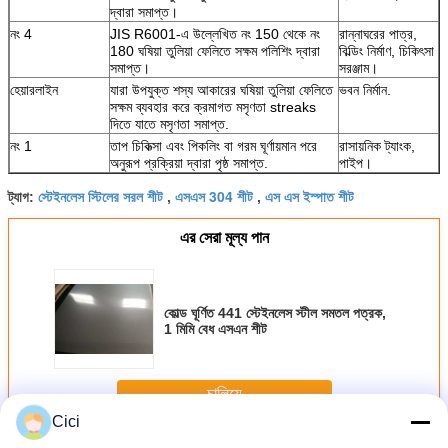
দ্বারা সমাপ্ত।
নং 4
JIS R6001-এ উল্লেখিত নং 150 থেকে নং
রান্নাঘরের পাত্র,
180 ঘষিয়া তুলিয়া ফেলিতে সক্ষম পলিশিং দ্বারা
বিল্ডিং নির্মাণ, চিকিৎসা
সমাপ্ত।
সরঞ্জাম।
হেয়ারলাইন
যারা উপযুক্ত শস্য আকারের ঘষিয়া তুলিয়া ফেলিতে
ভবন নির্মান.
সক্ষম ব্যবহার করে ক্রমাগত মসৃণতা streaks
দিতে যাতে মসৃণতা সমাপ্ত.
নং 1
তাপ চিকিত্সা এবং পিকলিং বা গরম ঘূর্ণায়মান পরে
রাসায়নিক ট্যাংক,
অনুরূপ প্রক্রিয়া দ্বারা পৃষ্ঠ সমাপ্ত.
পাইপ।
স্টেইনলেস স্টিলের সরল শীট
এসএস 304 শীট
এস এস ইস্পাত শীট
ট্যাগ:
,
,
এর সেরা মূল্য পান
কোল্ড ঘূর্ণিত 441 স্টেইনলেস স্টীল সমতল পত্রক,
1 মিমি বেধ এসএন শীট
চালিয়ে
Cici