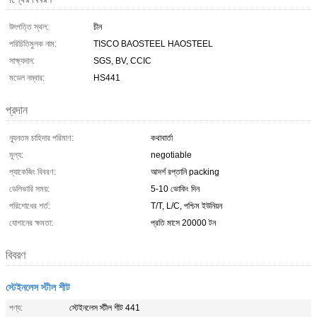
উৎপত্তি স্থল:
চীন
পরিচিতিমুলক নাম:
TISCO BAOSTEEL HAOSTEEL
সাক্ষ্যদান:
SGS, BV, CCIC
মডেল নম্বার:
HS441
প্রদান
ন্যূনতম চাহিদার পরিমাণ:
কথাবার্তা
মূল্য:
negotiable
প্যাকেজিং বিবরণ:
আদর্শ রপ্তানি packing
ডেলিভারি সময়:
5-10 ভোকিং দিন
পরিশোধের শর্ত:
T/T, L/C, পশ্চিম ইউনিয়ন
যোগানের ক্ষমতা:
প্রতি মাসে 20000 টন
বিবরণ
স্টেইনলেস স্টীল শীট
পণ্য:
স্টেইনলেস স্টীল শীট 441