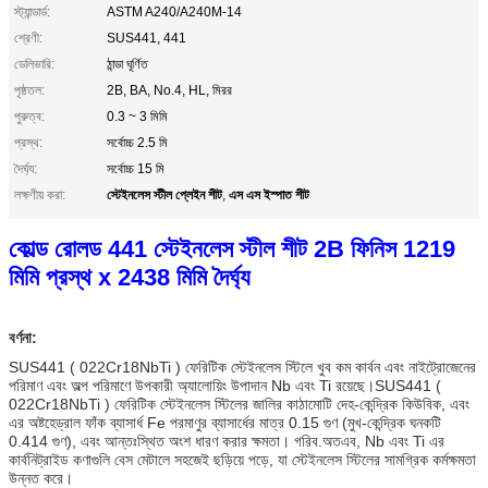
স্ট্যান্ডার্ড:
ASTM A240/A240M-14
শ্রেণী:
SUS441, 441
ডেলিভারি:
ঠান্ডা ঘূর্ণিত
পৃষ্ঠতল:
2B, BA, No.4, HL, মিরর
পুরুত্ব:
0.3 ~ 3 মিমি
প্রস্থ:
সর্বোচ্চ 2.5 মি
দৈর্ঘ্য:
সর্বোচ্চ 15 মি
স্টেইনলেস স্টীল প্লেইন শীট
এস এস ইস্পাত শীট
লক্ষণীয় করা:
,
কোল্ড রোলড 441 স্টেইনলেস স্টীল শীট 2B ফিনিস 1219
মিমি প্রস্থ x 2438 মিমি দৈর্ঘ্য
বর্ণনা:
SUS441 ( 022Cr18NbTi ) ফেরিটিক স্টেইনলেস স্টিলে খুব কম কার্বন এবং নাইট্রোজেনের
পরিমাণ এবং অল্প পরিমাণে উপকারী অ্যালোয়িং উপাদান Nb এবং Ti রয়েছে।SUS441 (
022Cr18NbTi ) ফেরিটিক স্টেইনলেস স্টিলের জালির কাঠামোটি দেহ-কেন্দ্রিক কিউবিক, এবং
এর অষ্টহেড্রাল ফাঁক ব্যাসার্ধ Fe পরমাণুর ব্যাসার্ধের মাত্র 0.15 গুণ (মুখ-কেন্দ্রিক ঘনকটি
0.414 গুণ), এবং আন্তঃস্থিত অংশ ধারণ করার ক্ষমতা। গরিব.অতএব, Nb এবং Ti এর
কার্বনিট্রাইড কণাগুলি বেস মেটালে সহজেই ছড়িয়ে পড়ে, যা স্টেইনলেস স্টিলের সামগ্রিক কর্মক্ষমতা
উন্নত করে।