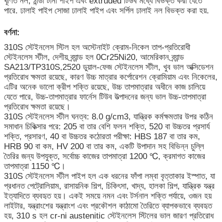
ঘূর্ণিত নল, ঠান্ডা টানা পাইপ এবং extruded টিউব মধ্যে বিভক্ত করা যেতে
পারে. ঢালাই পাইপ সোজা ঢালাই পাইপ এবং সর্পিল ঢালাই নল বিভক্ত করা হয়.
বর্ণনা:
310S স্টেইনলেস স্টিল হল অস্টেনাইট ক্রোম-নিকেল তাপ-প্রতিরোধী
স্টেইনলেস স্টীল, দেশীয় ব্র্যান্ড হল 0Cr25Ni20, আমেরিকান ব্র্যান্ড
SA213/TP310S,2520 ডুয়াল-ফেজ স্টেইনলেস স্টীল, খুব ভাল অক্সিডেশন
প্রতিরোধ ক্ষমতা রয়েছে, কারণ উচ্চ মাত্রার কর্পোরেশন ক্রোমিয়াম এবং নিকেলের,
এটির অনেক ভালো ক্রীপ শক্তি রয়েছে, উচ্চ তাপমাত্রার অধীনে কাজ চালিয়ে
যেতে পারে, উচ্চ-তাপমাত্রার ফার্নেস টিউব উত্পাদনের জন্য ভাল উচ্চ-তাপমাত্রা
প্রতিরোধ ক্ষমতা রয়েছে।
310S স্টেইনলেস স্টীল ঘনত্ব: 8.0 g/cm3, যান্ত্রিক কর্মক্ষমতার উপর কঠিন
সমাধান চিকিত্সার পরে: 205 বা তার বেশি ফলন শক্তি, 520 বা উচ্চতর প্রসার্য
শক্তি, প্রসারণ, 40 বা উচ্চতর কঠোরতা পরীক্ষা: HBS 187 বা তার কম,
HRB 90 বা কম, HV 200 বা তার কম, একটি উপাদান সহ বিভিন্ন চুল্লি
তৈরির জন্য উপযুক্ত, সর্বোচ্চ কাজের তাপমাত্রা 1200 ℃, ক্রমাগত কাজের
তাপমাত্রা 1150 ℃।
310S স্টেইনলেস স্টীল পাইপ হল এক ধরনের ফাঁপা লম্বা বৃত্তাকার ইস্পাত, যা
প্রধানত পেট্রোলিয়াম, রাসায়নিক শিল্প, চিকিৎসা, খাদ্য, হালকা শিল্প, যান্ত্রিক যন্ত্র
ইত্যাদিতে ব্যবহৃত হয়। একই সময়ে নমন এবং টর্সনাল শক্তি পর্যায়ে, ওজন হয়
লাইটার, যন্ত্রাংশের যন্ত্রাংশ এবং প্রকৌশল কাঠামো তৈরিতে ব্যাপকভাবে ব্যবহৃত
হয়, 310 s হল cr-ni austenitic স্টেইনলেস স্টিলের ভাল জারণ প্রতিরোধ