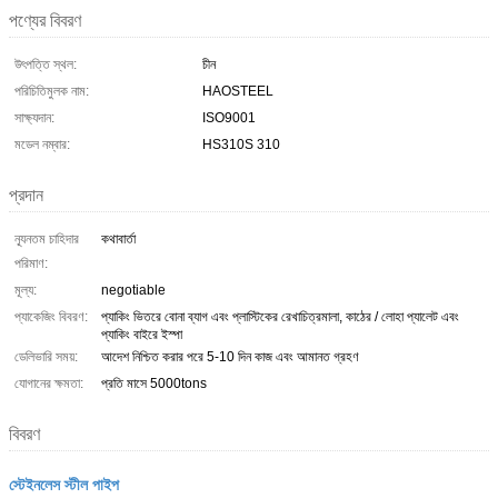
পণ্যের বিবরণ
উৎপত্তি স্থল:
চীন
পরিচিতিমুলক নাম:
HAOSTEEL
সাক্ষ্যদান:
ISO9001
মডেল নম্বার:
HS310S 310
প্রদান
ন্যূনতম চাহিদার
কথাবার্তা
পরিমাণ:
মূল্য:
negotiable
প্যাকেজিং বিবরণ:
প্যাকিং ভিতরে বোনা ব্যাগ এবং প্লাস্টিকের রেখাচিত্রমালা, কাঠের / লোহা প্যালেট এবং
প্যাকিং বাইরে ইস্পা
ডেলিভারি সময়:
আদেশ নিশ্চিত করার পরে 5-10 দিন কাজ এবং আমানত গ্রহণ
যোগানের ক্ষমতা:
প্রতি মাসে 5000tons
বিবরণ
স্টেইনলেস স্টীল পাইপ