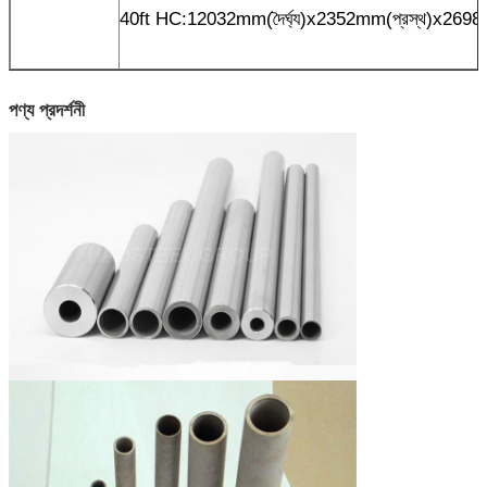
40ft HC:12032mm(দৈর্ঘ্য)x2352mm(প্রস্থ)x269
পণ্য প্রদর্শনী