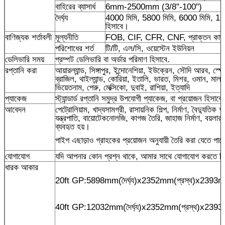
বাহিরের ব্যাসার্ধ
6mm-2500mm (3/8"-100")
দৈর্ঘ্য
4000 মিমি, 5800 মিমি, 6000 মিমি, 120
হিসাবে।
বাণিজ্যক শর্তাবলী
মূল্যনীতি
FOB, CIF, CFR, CNF, প্রাক্তন কাজ
পরিশোধের শর্ত
টি/টি, এল/সি, ওয়েস্টেন ইউনিয়ন
ডেলিভারি সময়
প্রম্পট ডেলিভারি বা অর্ডার পরিমাণ হিসাবে.
রপ্তানি করা
আয়ারল্যান্ড, সিঙ্গাপুর, ইন্দোনেশিয়া, ইউক্রেন, সৌদি আরব, স্পেন,
ব্রাজিল, থাইল্যান্ড, কোরিয়া, ইতালি, ভারত, মিশর, ওমান, মালয়ে
ভিয়েতনাম, পেরু, মেক্সিকো, দুবাই, রাশিয়া, ইত্যাদি
প্যাকেজ
স্ট্যান্ডার্ড রপ্তানি সমুদ্র উপযোগী প্যাকেজ, বা প্রয়োজন হিসাবে
আবেদন
পেট্রোলিয়াম, খাদ্যসামগ্রী, রাসায়নিক শিল্প, নির্মাণ, বৈদ্যুতিক
যন্ত্রপাতি, বায়োটেকনোলজি, কাগজ তৈরি, জাহাজ নির্মাণ, বয়লার 
ব্যবহৃত হয়।
পাইপ এছাড়াও গ্রাহকের প্রয়োজন অনুযায়ী তৈরি করা যেতে পারে
যোগাযোগ
যদি আপনার কোন প্রশ্ন থাকে, আমার সাথে যোগাযোগ করতে নির্দ্
ধারক আকার
20ft GP:5898mm(দৈর্ঘ্য)x2352mm(প্রস্থ)x2393
40ft GP:12032mm(দৈর্ঘ্য)x2352mm(প্রস্থ)x239