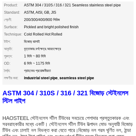
Product:
ASTM 304 / 310S / 316 / 321 Seamless stainless steel pipe
Standard:
ASTM, AISI, GB, JIS
শ্রেণী:
200/300/400/900 সিরিজ
Surface:
Pickled and bright polished finish
Technique:
Cold Rolled Hot Rolled
টাইপ:
বিজোড় ঝালাই
আকৃতি:
বৃত্তাকার.বর্গক্ষেত্র.আয়তক্ষেত্র
পুরুত্ব:
1 মিমি ~ 80 মিমি
OD:
6 মিমি ~ 1175 মিমি
দৈর্ঘ্য:
গ্রাহকের প্রয়োজনীয়তা
industrial steel pipe
seamless steel pipe
লক্ষণীয় করা:
,
ASTM 304 / 310S / 316 / 321 বিজোড় স্টেইনলেস
স্টিল পাইপ
HAOSTEEL স্টেইনলেস স্টীল টিউবের সবচেয়ে পেশাদার প্রস্তুতকারক এবং
সরবরাহকারীর মধ্যে একটি। স্টেইনলেস স্টীল টিউব উত্পাদন মোড অনুযায়ী বিজোড়
টিউব এবং ঢালাই নল বিভক্ত করা যেতে পারে।বিজোড় নল গরম ঘূর্ণিত নল, ঠান্ডা