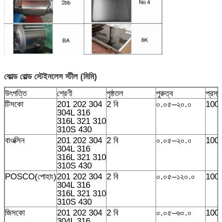
কোল্ড রোল্ড স্টেইনলেস স্টীল (মিমি)
উৎপত্তি
শ্রেণী
পৃষ্ঠতল
পুরুত্ব
প্রস্থ
টিসকো
201 202 304
2 বি
০.০৫–২০.০
100
304L 316
316L 321 310
310S 430
বাওক্সিন
201 202 304
2 বি
০.০৫–২০.০
100
304L 316
316L 321 310
310S 430
POSCO(পোহাং)
201 202 304
2 বি
০.০৫–১২০.০
100
304L 316
316L 321 310
310S 430
জিসকো
201 202 304
2 বি
০.০৫–৬০.০
100
304L 316