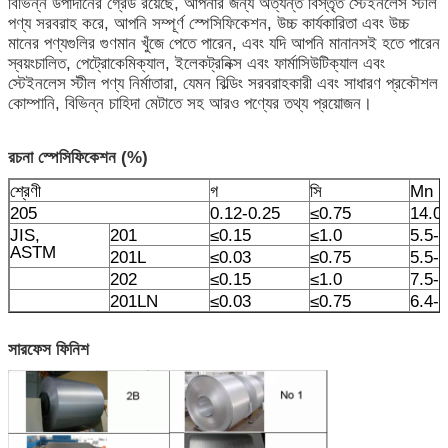
বিভিন্ন উপাদানের গ্রেড রয়েছে, আপনার জন্য অত্যন্ত বিস্তৃত স্টেইনলেস স্টীল
পণ্য সরবরাহ করে, আপনি সম্পূর্ণ স্পেসিফিকেশন, উচ্চ কার্যকারিতা এবং উচ্চ
মানের পণ্যগুলির গুণমান খুঁজে পেতে পারেন, এবং যদি আপনি মানানসই হতে পারেন
স্বয়ংচালিত, পেট্রোকেমিক্যাল, ইলেকট্রনিক্স এবং ফার্মাসিউটিক্যাল এবং
স্টেইনলেস স্টীল পণ্য নির্মাতারা, যেমন বিল্ডিং সরবরাহকারী এবং সাধারণ প্রকৌশল
কোম্পানি, বিভিন্ন চাহিদা মেটাতে সহ আরও পণ্যের তথ্য প্রয়োজন।
রচনা স্পেসিফিকেশন
(%)
শ্রেণী
গ
সি
Mn
205
0.12-0.25
≤0.75
14.0
JIS,
201
≤0.15
≤1.0
5.5-7
ASTM
201L
≤0.03
≤0.75
5.5-7
202
≤0.15
≤1.0
7.5-
201LN
≤0.03
≤0.75
6.4-7
সারফেস ফিনিশ