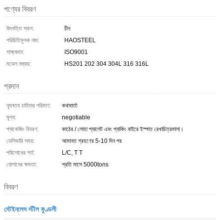
পণ্যের বিবরণ
উৎপত্তি স্থল:
চীন
পরিচিতিমুলক নাম:
HAOSTEEL
সাক্ষ্যদান:
ISO9001
মডেল নম্বার:
HS201 202 304 304L 316 316L
প্রদান
ন্যূনতম চাহিদার পরিমাণ:
কথাবার্তা
মূল্য:
negotiable
প্যাকেজিং বিবরণ:
কাঠের / লোহা প্যালেট এবং প্যাকিং বাইরে ইস্পাত রেখাচিত্রমালা।
ডেলিভারি সময়:
আমানত গ্রহণের 5-10 দিন পর
পরিশোধের শর্ত:
L/C, T T
যোগানের ক্ষমতা:
প্রতি মাসে 5000tons
বিবরণ
স্টেইনলেস স্টীল কুণ্ডলী