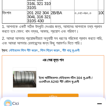
316L 321 310
310S
তিংশান
201 202 304
2B/BA
০.০৫–৬০.০
100
304L 316 321
310S 430
1. আপনাকে একটি সঠিক উদ্ধৃতি দেওয়ার জন্য, আমাদের আপনাকে তথ্য প্রদান
করতে হবে যেমন: খাদ নম্বর, আকার, প্রয়োগ এবং পরিমাণ।
2. আমরা আপনার প্রয়োজনীয়তা অনুযায়ী সব ধরণের পরিষেবা প্রদান করতে পারি,
এবং আমরা আপনার রেফারেন্সের জন্য কিছু পরামর্শও দিতে পারি।
স্টেইনলেস স্টিল শীট কয়েল
স্টিল স্ট্রিপ কয়েল
শীট ধাতু কুণ্ডলী
ট্যাগ:
,
,
এর সেরা মূল্য পান
ইসো সার্টিফিকেশন স্টেইনলেস স্টীল 304 কুণ্ডলী /
এএসটিএম A240 শীট মেটাল কুণ্ডলী
চালিয়ে
Cici