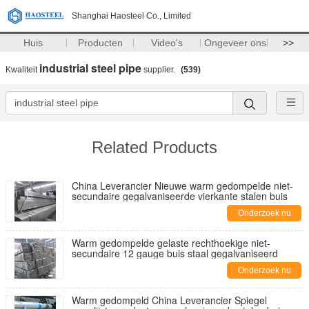
Shanghai Haosteel Co., Limited
Huis
Producten
Video's
Ongeveer ons
>>
industrial steel pipe
Kwaliteit
supplier.
(539)
Related Products
China Leverancier Nieuwe warm gedompelde niet-
secundaire gegalvaniseerde vierkante stalen buis
Onderzoek nu
Warm gedompelde gelaste rechthoekige niet-
secundaire 12 gauge buis staal gegalvaniseerd
Onderzoek nu
Warm gedompeld China Leverancier Spiegel