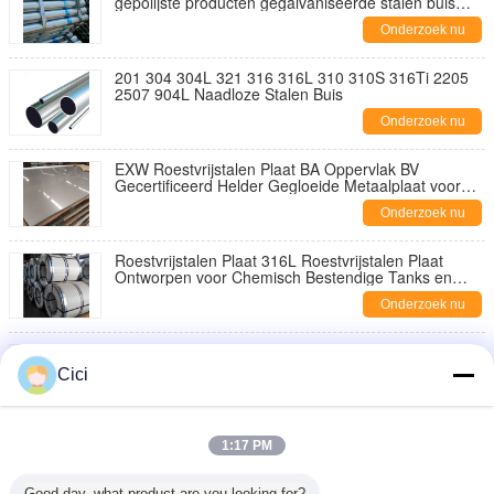
gepolijste producten gegalvaniseerde stalen buis
888
Onderzoek nu
201 304 304L 321 316 316L 310 310S 316Ti 2205
2507 904L Naadloze Stalen Buis
Onderzoek nu
EXW Roestvrijstalen Plaat BA Oppervlak BV
Gecertificeerd Helder Gegloeide Metaalplaat voor
Voedselverwerking en Chemische Industrie
Onderzoek nu
Roestvrijstalen Plaat 316L Roestvrijstalen Plaat
Ontworpen voor Chemisch Bestendige Tanks en
Opslagoplossingen
Onderzoek nu
Industriële roestvrijstalen plaat Dikte 0,02 tot 200
mm Breedte 500 tot 3000 mm Robuuste plaat voor
Cici
de verwerkende industrie
Onderzoek nu
Nr. 4 Gepolijste 321 Roestvrij Staalplaat
1:17 PM
Hittebestendig Roestvrij Staalplaat Ideaal voor
Chemische en Petrochemische Installaties
Onderzoek nu
Good day, what product are you looking for?