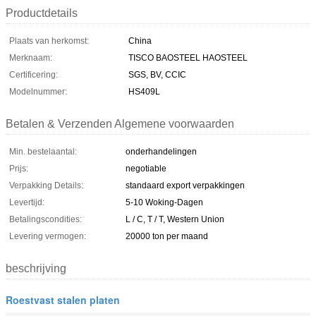
Productdetails
Plaats van herkomst:
China
Merknaam:
TISCO BAOSTEEL HAOSTEEL
Certificering:
SGS, BV, CCIC
Modelnummer:
HS409L
Betalen & Verzenden Algemene voorwaarden
Min. bestelaantal:
onderhandelingen
Prijs:
negotiable
Verpakking Details:
standaard export verpakkingen
Levertijd:
5-10 Woking-Dagen
Betalingscondities:
L / C, T / T, Western Union
Levering vermogen:
20000 ton per maand
beschrijving
Roestvast stalen platen