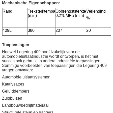
Mechanische Eigenschappen:
Rang
Treksterktempa
Opbrengststerkte
Verlenging
(min)
0,2% MPa (min)
%
409L
380
207
20
Toepassingen:
Hoewel Legering 409 hoofdzakelijk voor de
automobieluitlaatindustrie wordt ontworpen, is het met
succes ook gebruikt in andere industriële toepassingen.
Sommige voorbeelden van toepassingen die Legering 409
vragen omvatten:
Automobieluitlaatsystemen
Katalysators
Geluiddempers
Zuigbuizen
Landbouwbedrijfmateriaal
Structurele steun en hangers