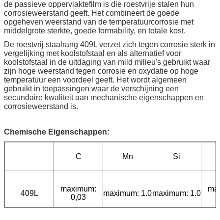
de passieve oppervlaktefilm is die roestvrije stalen hun
corrosieweerstand geeft. Het combineert de goede
opgeheven weerstand van de temperatuurcorrosie met
middelgrote sterkte, goede formability, en totale kost.
De roestvrij staalrang 409L verzet zich tegen corrosie sterk in
vergelijking met koolstofstaal en als alternatief voor
koolstofstaal in de uitdaging van mild milieu's gebruikt waar
zijn hoge weerstand tegen corrosie en oxydatie op hoge
temperatuur een voordeel geeft. Het wordt algemeen
gebruikt in toepassingen waar de verschijning een
secundaire kwaliteit aan mechanische eigenschappen en
corrosieweerstand is.
Chemische Eigenschappen:
C
Mn
Si
maximum:
ma
409L
maximum: 1.0
maximum: 1.0
0,03
0