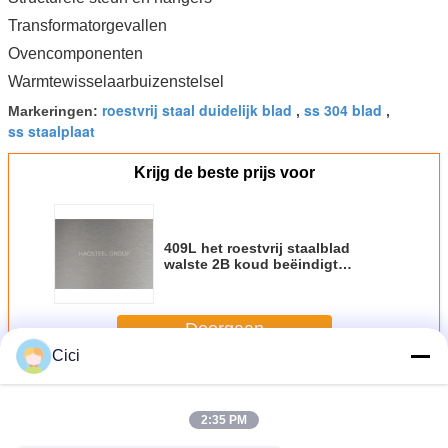
Transformatorgevallen
Ovencomponenten
Warmtewisselaarbuizenstelsel
roestvrij staal duidelijk blad
ss 304 blad
Markeringen:
,
,
ss staalplaat
Krijg de beste prijs voor
409L het roestvrij staalblad
walste 2B koud beëindigt
1219mm Breedte X 2438mm
Lengte
Doorgaan
Cici
Roestvast stalen platen
Meer
2:35 PM