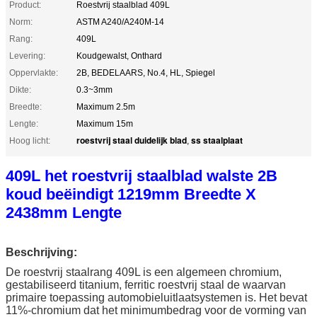
Product:
Roestvrij staalblad 409L
Norm:
ASTM A240/A240M-14
Rang:
409L
Levering:
Koudgewalst, Onthard
Oppervlakte:
2B, BEDELAARS, No.4, HL, Spiegel
Dikte:
0.3~3mm
Breedte:
Maximum 2.5m
Lengte:
Maximum 15m
roestvrij staal duidelijk blad
ss staalplaat
Hoog licht:
,
409L het roestvrij staalblad walste 2B
koud beëindigt 1219mm Breedte X
2438mm Lengte
Beschrijving:
De roestvrij staalrang 409L is een algemeen chromium,
gestabiliseerd titanium, ferritic roestvrij staal de waarvan
primaire toepassing automobieluitlaatsystemen is. Het bevat
11%-chromium dat het minimumbedrag voor de vorming van