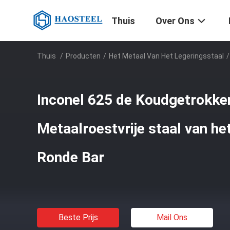
Thuis
Over Ons
Thuis
/
Producten
/
Het Metaal Van Het Legeringsstaal
/
Inconel 625 de Koudgetrokken
Metaalroestvrije staal van he
Ronde Bar
Beste Prijs
Mail Ons