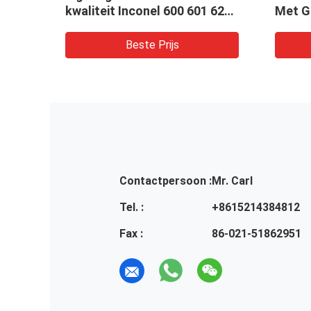
600 601 625
Met Gemiddelde
01 925 926
Laseigenschappen Ideaal
sbaarheid
voor de Productie van
ijs
Beste Prijs
riële
Robuuste Metalen
Constructies
Contactpersoon :
Mr. Carl
Tel. :
+8615214384812
Fax :
86-021-51862951