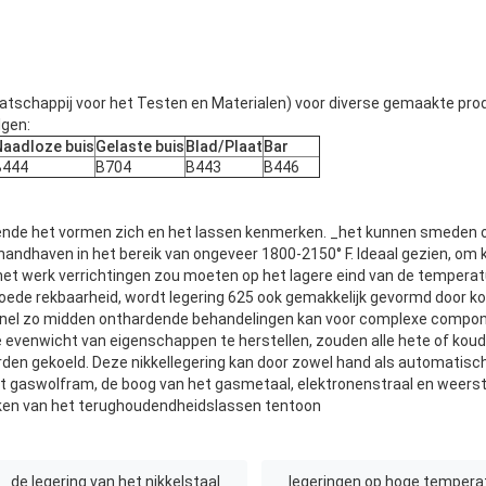
schappij voor het Testen en Materialen) voor diverse gemaakte pro
lgen:
Naadloze buis
Gelaste buis
Blad/Plaat
Bar
B444
B704
B443
B446
kende het vormen zich en het lassen kenmerken. _het kunnen smeden 
andhaven in het bereik van ongeveer 1800-2150° F. Ideaal gezien, om k
 het werk verrichtingen zou moeten op het lagere eind van de temper
oede rekbaarheid, wordt legering 625 ook gemakkelijk gevormd door k
 snel zo midden onthardende behandelingen kan voor complexe compo
e evenwicht van eigenschappen te herstellen, zouden alle hete of ko
rden gekoeld. Deze nikkellegering kan door zowel hand als automati
et gaswolfram, de boog van het gasmetaal, elektronenstraal en weers
ken van het terughoudendheidslassen tentoon
de legering van het nikkelstaal
legeringen op hoge tempera