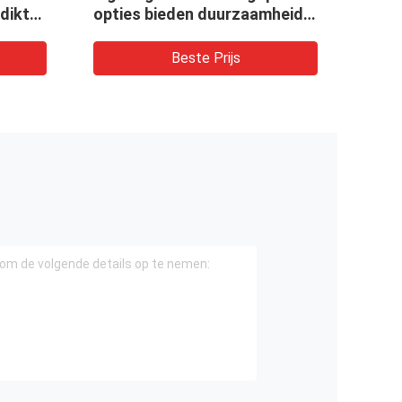
uurzaamheid
staal Warmtebehandeld door
abiliteit voor
afschrikken en ontlaten
ines.
Smeltpuntbereik 1425 tot
rijs
Beste Prijs
1540 graden Celsius