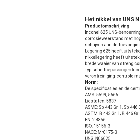
Het nikkel van UNS N
Productomschrijving
Inconel 625 UNS-benoeming 
corrosieweerstand met hoge 
schrijven aan de toevoegin
Legering 625 heeft uitstek
nikkellegering heeft uitste
brede waaier van streng cor
typische toepassingen Inco
verontreiniging-controle ma
Norm:
De specificaties en de cert
AMS: 5599, 5666
Lidstaten: 5837
ASME: Sb 443 Gr. 1, Sb 446 G
ASTM: B 443 Gr. 1, B 446 Gr.
EN: 2.4856
ISO: 15156-3
NACE: Mr0175-3
UNS: N06625