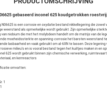
PRODUCTOMSCHRIJVING
06625 gebaseerd inconel 625 koudgetrokken roestvrij 
N06625 is een corrosie en oxydatie bestand nikkellegering die zowel v
weerstand als opmerkelijke wordt gebruikt. Zijn opmerkelijke sterkte 
g van niobium die met het molybdeen handelt om de matrijs van de lege
ende moeheidssterkte en spanning-corrosie het barsten weerstand te
kende lasbaarheid en vaak gebruikt om al-6XN te lassen. Deze legering
rosieve milieu's en is vooral bestand tegen het kuiltjes maken in en 
nel 625 wordt gebruikt binnen zijn chemische verwerking, ruimtevaart
teriaal, en kernreactors
ificatie omvatten:
r. 1
 1