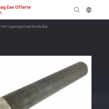
aag Een Offerte
n
n Het Legeringsstaal Ronde Bar