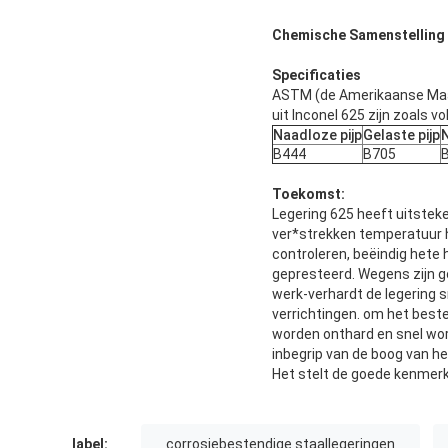
Chemische Samenstelling
Specificaties
ASTM (de Amerikaanse Maat
uit Inconel 625 zijn zoals vo
Naadloze pijp
Gelaste pijp
B444
B705
Toekomst:
Legering 625 heeft uitste
ver*strekken temperatuur h
controleren, beëindig hete
gepresteerd. Wegens zijn g
werk-verhardt de legering
verrichtingen. om het best
worden onthard en snel wo
inbegrip van de boog van h
Het stelt de goede kenmer
label:
corrosiebestendige staallegeringen