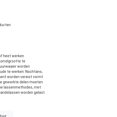
ducten
of heet werken
orrelgrootte te
atuurwaaier worden
oude te werken. Nochtans,
nent worden vereist vormt
ude gewerkte delen moeten
sche lassenmethodes, met
tandslassen worden gelast.
tuur