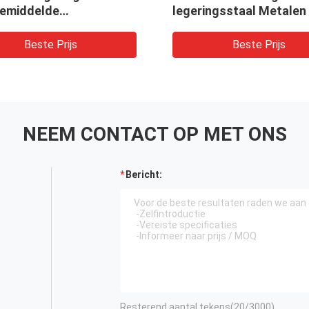
legeringsstaal Metalen dikte
opties bieden d
3-200 mm Opties op maat
en structurele st
voor industriële toepassingen
industriële mach
Beste Prijs
Beste P
NEEM CONTACT OP MET ONS
Bericht:
Resterend aantal tekens(
20
/3000)