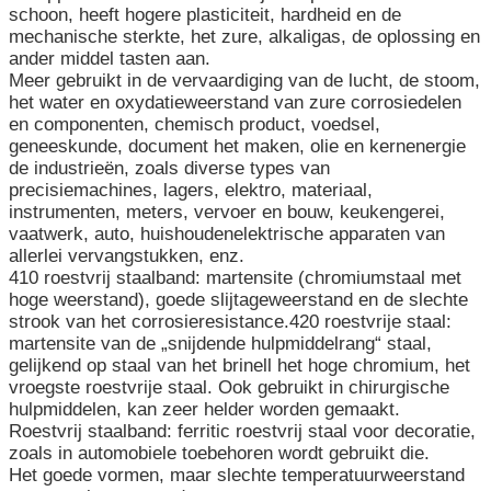
schoon, heeft hogere plasticiteit, hardheid en de
mechanische sterkte, het zure, alkaligas, de oplossing en
ander middel tasten aan.
Meer gebruikt in de vervaardiging van de lucht, de stoom,
het water en oxydatieweerstand van zure corrosiedelen
en componenten, chemisch product, voedsel,
geneeskunde, document het maken, olie en kernenergie
de industrieën, zoals diverse types van
precisiemachines, lagers, elektro, materiaal,
instrumenten, meters, vervoer en bouw, keukengerei,
vaatwerk, auto, huishoudenelektrische apparaten van
allerlei vervangstukken, enz.
410 roestvrij staalband: martensite (chromiumstaal met
hoge weerstand), goede slijtageweerstand en de slechte
strook van het corrosieresistance.420 roestvrije staal:
martensite van de „snijdende hulpmiddelrang“ staal,
gelijkend op staal van het brinell het hoge chromium, het
vroegste roestvrije staal. Ook gebruikt in chirurgische
hulpmiddelen, kan zeer helder worden gemaakt.
Roestvrij staalband: ferritic roestvrij staal voor decoratie,
zoals in automobiele toebehoren wordt gebruikt die.
Het goede vormen, maar slechte temperatuurweerstand