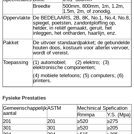
Breedte
500mm, 800mm, 1m, 1.2m,
1.5m, 2m, of zonodig.
Oppervlakte
De BEDELAARS, 2B, 8K, No.1, No.4, No.8,
spiegel, poetsten, zandontploffing op,
helder, in reliëf gemaakt, geruit, het
inleggen, het ontharden, haarlijn, enz.
Pakket
De uitvoer standaardpakket; de gebundelde
houten doos, kostuum voor allerlei vervoer,
wordt of vereist.
Toepassing
(1) automobiel; (2) elektro; (3)
elektronische componenten;
(4) mobiele telefoons; (5) computers; (6)
printers.
Fysieke Prestaties
Gemeenschappelijk
ASTM
Mechinical Spefication
aantal
Rmmpa
Y.S. (Mpa)
201
201
≥520
≥275
301
301
≥520
≥205