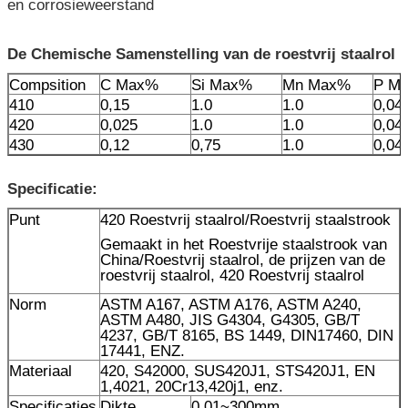
en corrosieweerstand
De Chemische Samenstelling van de roestvrij staalrol
Compsition
C Max%
Si Max%
Mn Max%
P M
410
0,15
1.0
1.0
0,04
420
0,025
1.0
1.0
0,04
430
0,12
0,75
1.0
0,04
Specificatie:
Punt
420 Roestvrij staalrol/Roestvrij staalstrook
Gemaakt in het Roestvrije staalstrook van
China/Roestvrij staalrol, de prijzen van de
roestvrij staalrol, 420 Roestvrij staalrol
Norm
ASTM A167, ASTM A176, ASTM A240,
ASTM A480, JIS G4304, G4305, GB/T
4237, GB/T 8165, BS 1449, DIN17460, DIN
17441, ENZ.
Materiaal
420, S42000, SUS420J1, STS420J1, EN
1,4021, 20Cr13,420j1, enz.
Specificaties
Dikte
0.01~300mm