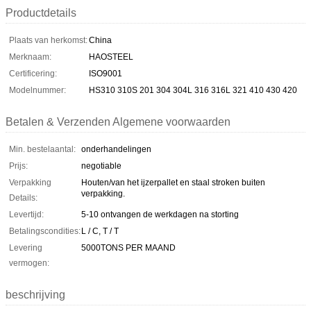
Productdetails
Plaats van herkomst:
China
Merknaam:
HAOSTEEL
Certificering:
ISO9001
Modelnummer:
HS310 310S 201 304 304L 316 316L 321 410 430 420
Betalen & Verzenden Algemene voorwaarden
Min. bestelaantal:
onderhandelingen
Prijs:
negotiable
Verpakking
Houten/van het ijzerpallet en staal stroken buiten
verpakking.
Details:
Levertijd:
5-10 ontvangen de werkdagen na storting
Betalingscondities:
L / C, T / T
Levering
5000TONS PER MAAND
vermogen:
beschrijving