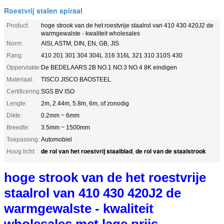
Roestvrij stalen spiraal
Product:
hoge strook van de het roestvrije staalrol van 410 430 420J2 de
warmgewalste - kwaliteit wholesales
Norm:
AISI, ASTM, DIN, EN, GB, JIS
Rang:
410 201 301 304 304L 316 316L 321 310 310S 430
Oppervlakte:
De BEDELAARS 2B NO.1 NO.3 NO.4 8K eindigen
Materiaal:
TISCO JISCO BAOSTEEL
Certificering:
SGS BV ISO
Lengte:
2m, 2.44m, 5.8m, 6m, of zonodig
Dikte:
0.2mm ~ 6mm
Breedte:
3.5mm ~ 1500mm
Toepassing:
Automobiel
de rol van het roestvrij staalblad
de rol van de staalstrook
Hoog licht:
,
hoge strook van de het roestvrije
staalrol van 410 430 420J2 de
warmgewalste - kwaliteit
wholesales met lage prijs