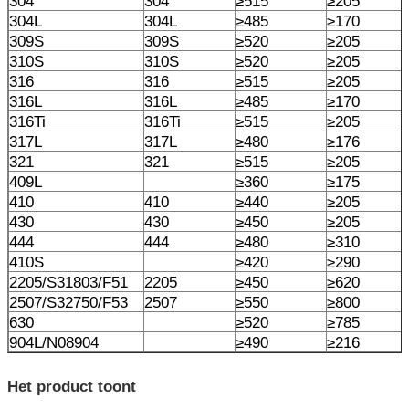
304
304
≥515
≥205
304L
304L
≥485
≥170
309S
309S
≥520
≥205
310S
310S
≥520
≥205
316
316
≥515
≥205
316L
316L
≥485
≥170
316Ti
316Ti
≥515
≥205
317L
317L
≥480
≥176
321
321
≥515
≥205
409L
≥360
≥175
410
410
≥440
≥205
430
430
≥450
≥205
444
444
≥480
≥310
410S
≥420
≥290
2205/S31803/F51
2205
≥450
≥620
2507/S32750/F53
2507
≥550
≥800
630
≥520
≥785
904L/N08904
≥490
≥216
Het product toont