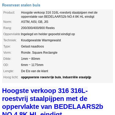
Roestvast stalen buis
Product:
Hoogste verkoop 316 316L-roestvrij staalpijpen met de
oppervlakte van BEDELAARS2b NO.4 8K HL eindigt
Norm:
ASTM, AISI, GB, JIS
Rang:
200/300/400/900 Reeks
Oppervlakte:
Ingelegd en helder gepoetst eindigt op
Techniek:
Koudgewalste Warmgewalst
Type:
Gelast naadloos
Vorm:
Ronde. Square.Rectangle
Dikte:
1mm ~ 80mm
OD:
6mm ~ 1175mm
Lengte:
De Eis van de klant
opgepoetste roestvrije buis
industriële staalpijp
Hoog licht:
,
Hoogste verkoop 316 316L-
roestvrij staalpijpen met de
oppervlakte van BEDELAARS2b
NO.4 8K HL eindigt