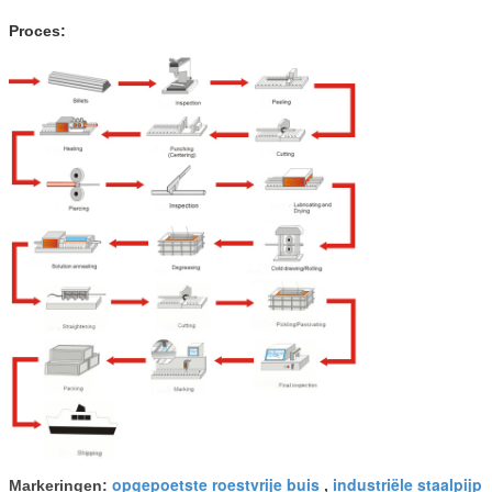
Proces:
opgepoetste roestvrije buis
industriële staalpijp
Markeringen:
,