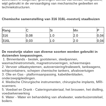
wijd gebruikt in de vervaardiging van mechanische gedeelten en
techniekstructuren.
Chemische samenstelling van 316 316L-roestvrij staalbuizen
Rang
C
Si
Mn
P
316
0,08
1.0
2.0
0,045
316L
0,03
1.0
2.0
0,045
De roestvrije stalen van diverse soorten worden gebruikt in
duizenden toepassingen.
1. Binnenlands - bestek, gootstenen, steelpannen,
wasmachinetrommels, magnetronvoeringen, scheermesjes
2. Vervoer uitlaatsystemen, autoversiering/traliewerk, tankwagens,
schipcontainers, schepen chemische tankers, afvalvoertuigen
3. Olie en Gas - platformaanpassing, kabeldienbladen,
onderzeepijpleidingen.
4. Medische Chirurgische instrumenten, chirurgische implants, MRI-
scanners.
5. Voedsel en Drank - Cateringsmateriaal, het brouwen, het disilling,
voedselverwerking
6. Water - Water en behandeling van afvalwater, waterbuizenstelsel,
boilers.