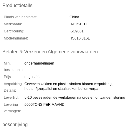
Productdetails
Plaats van herkomst:
China
Merknaam:
HAOSTEEL
Certificering:
ISO9001
Modelnummer:
HS316 316L
Betalen & Verzenden Algemene voorwaarden
Min.
onderhandelingen
bestelaantal:
Prijs:
negotiable
Verpakking
Geweven zakken en plastic stroken binnen verpakking,
houten/ijzerpallet en staalstroken buiten verpa
Details:
Levertijd:
5-10 bevestigden de werkdagen na orde en ontvangen storting
Levering
5000TONS PER MAAND
vermogen:
beschrijving