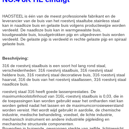
HAOSTEEL is één van de meest professionele fabrikant en de
leverancier van de buis van het roestvrij staaltube.stainless staal
kan in naadloze buis en gelaste buis volgens productiewijze worden
verdeeld. De naadloze buis kan in warmgewalste buis,
koudgewalste buis, koudgetrokken pijp en uitgedreven buis worden
verdeeld. De gelaste pijp is verdeeld in rechte gelaste pijp en spiraal
gelaste buis.
Beschrijving:
316 de roestvrij staalbuis is een soort hol lang rond staal,
verscheidenheden: 316 roestvrij staalbuis, 316 roestvrij staal
heldere buis, 316 roestvrij staal decoratieve buis, 316 roestvrij staal
haarvat, 316 de buis van het roestvrij staallassen, 316 roestvrij staal
naadloze buis.
roestvrij staal 316 heeft goede lassenprestaties. De
maximumkoolstofinhoud van 316L-roestvrij staalbuis is 0,03, die in
de toepassingen kan worden gebruikt waar het ontharden niet kan
worden geleid nadat het lassen en de maximumcorrosieweerstand
worden vereist. Het wordt wijd gebruikt in aardolie, de chemische
industrie, medische behandeling, voedsel, de lichte industrie,
mechanisch instrument en andere industriële pijpleiding en
mechanische structurele componenten.
Bovendien in buigende, gewrongen sterkte van zelfde, lichtgewicht,