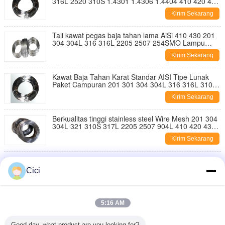
316L 2520 310S 1.4301 1.4306 1.4404 410 420 430
Kawat Pegas
Kirim Sekarang
Tali kawat pegas baja tahan lama AiSi 410 430 201
304 304L 316 316L 2205 2507 254SMO Lampu
permukaan yang terang
Kirim Sekarang
Kawat Baja Tahan Karat Standar AISI Tipe Lunak
Paket Campuran 201 301 304 304L 316 316L 310S
321 317L 2505 2507 904L 410 420 430
Kirim Sekarang
Berkualitas tinggi stainless steel Wire Mesh 201 304
304L 321 310S 317L 2205 2507 904L 410 420 430
431 ASI Standar Pengelasan 316L
Kirim Sekarang
Kualitas tinggi 201 304 304L 316 316L 904L
Stainless Steel Spring Wire Soft AISI Grade Bright
Cici
Matt Surface Haosteel Brand
Kirim Sekarang
Berkualitas tinggi stainless steel spring wire Soft
5:16 AM
Type 904L Grade ANSI 304 304L 316 316L 410 420
430 2520 2205 2507 ANSI AISI
Kirim Sekarang
Good day, what product are you looking for?