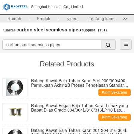
Shanghai Haosteel Co., Limited
Rumah
Produk
video
Tentang kami
>>
carbon steel seamless pipes
Kualitas
supplier.
(151)
Related Products
Batang Kawat Baja Tahan Karat Seri 200/300/400
Permukaan Akhir 2B Proses Pengelasan Standar
AiSi Bersertifikat ISO
Kirim Sekarang
Batang Kawat Pegas Baja Tahan Karat Lunak yang
Dapat Dilas Grade 304/304L/316/316L/410 Las
Potong Permukaan Cerah Matt untuk Penggunaan
Kirim Sekarang
Industri
Batang Kawat Baja Tahan Karat 201 304 316 304L