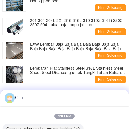
Hot Dipped 888
Kirim Sekarang
201 304 304L 321 316 316L 310 310S 316Ti 2205
2507 904L pipa baja tanpa jahitan
Kirim Sekarang
EXW Lembar Baja Baja Baja Baja Baja Baja Baja
Baja Baja Baja Baja Baja Baja Baja Baja Baja Baja
Baja Baja Baja Baja Baja Baja Baja Baja Baja Baja
Kirim Sekarang
Lembaran Plat Stainless Steel 316L Stainless Steel
Sheet Steel Dirancang untuk Tangki Tahan Bahan
Kimia dan Solusi Penyimpanan
Kirim Sekarang
Pelat Baja Tahan Karat Industri Ketebalan 0,02
hingga 200mm Lebar 500 hingga 3000mm
Cici
Lembaran Logam Kokoh untuk Industri Manufaktur
Kirim Sekarang
Pelat Baja Tahan Karat 321 Poles No. 4 Tahan
4:03 PM
Panas Ideal untuk Pabrik Kimia dan Petrokimia
Kirim Sekarang
Good day, what product are you looking for?