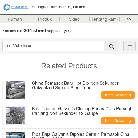
Shanghai Haosteel Co., Limited
Rumah
Produk
video
Tentang kami
>>
ss 304 sheet
Kualitas
supplier.
(93)
Related Products
China Pemasok Baru Hot Dip Non-Sekunder
Galvanized Square Steel Tube
Kirim Sekarang
Baja Tabung Galvanis Dicelup Panas Dilas Persegi
Panjang Non Sekunder 12 Gauge
Kirim Sekarang
Pipa Baja Galvanis Dipoles Cermin Pemasok Cina