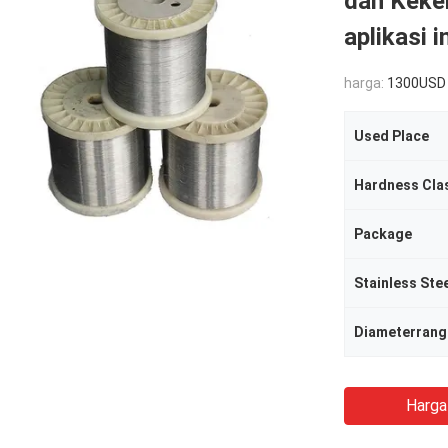
dan Keke
aplikasi i
harga:
1300USD
Used Place
Hardness Clas
Package
Stainless Stee
Diameterrang
Harga