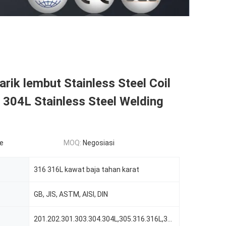
tarik lembut Stainless Steel Coil
 304L Stainless Steel Welding
le
MOQ:
Negosiasi
316 316L kawat baja tahan karat
GB, JIS, ASTM, AISI, DIN
201.202.301.303.304.304L,305.316.316L,321.410.416.420.430,1.4301, 1.4306, 1.4845, 1.4401, 1.4371, 1.