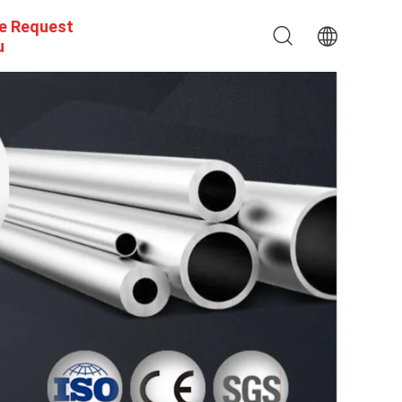
e Request
u