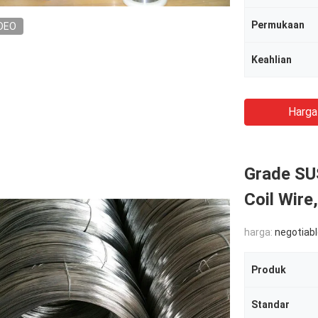
Permukaan
DEO
Keahlian
Harga
Grade SUS
Coil Wire
harga:
negotiab
Produk
Standar