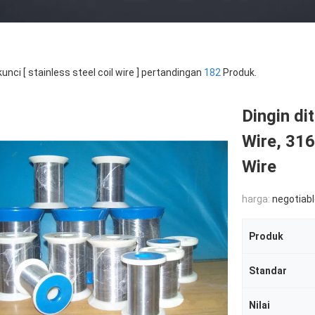
kunci [ stainless steel coil wire ] pertandingan
182
Produk.
Dingin di
Wire, 316
Wire
harga:
negotiab
Produk
Standar
Nilai