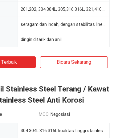
201,202, 304,304L, 305,316,316L, 321,410,416,420,430 dll
seragam dan indah, dengan stabilitas linear. bright, acar, hitam
dingin ditarik dan anil
 Terbaik
Bicara Sekarang
l Stainless Steel Terang / Kawat
tainless Steel Anti Korosi
le
MOQ:
Negosiasi
304 304L 316 316L kualitas tinggi stainless stee kawat pegas terang