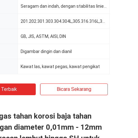
Seragam dan indah, dengan stabilitas linier. cerah, acar, hitam
201.202.301.303.304.304L,305.316.316L,321
GB, JIS, ASTM, AISI, DIN
Digambar dingin dan dianil
Kawat las, kawat pegas, kawat pengikat
 Terbaik
Bicara Sekarang
as tahan korosi baja tahan
ngan diameter 0,01mm - 12mm