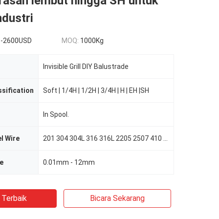
rasan lembut hingga SH untuk
ndustri
 -2600USD
MOQ:
1000Kg
Invisible Grill DIY Balustrade
sification
Soft | 1/4H | 1/2H | 3/4H | H | EH |SH
In Spool.
l Wire
201 304 304L 316 316L 2205 2507 410 420 430
e
0.01mm - 12mm
 Terbaik
Bicara Sekarang