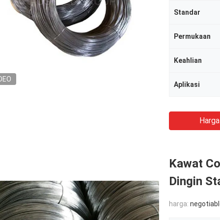
Standar
Permukaan
Keahlian
DEO
Aplikasi
Harga
Kawat Coi
Dingin St
harga:
negotiab