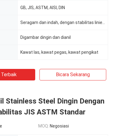
GB, JIS, ASTM, AISI, DIN
Seragam dan indah, dengan stabilitas linier. cerah, acar, hitam
Digambar dingin dan dianil
Kawat las, kawat pegas, kawat pengikat
 Terbaik
Bicara Sekarang
l Stainless Steel Dingin Dengan
abilitas JIS ASTM Standar
le
MOQ:
Negosiasi