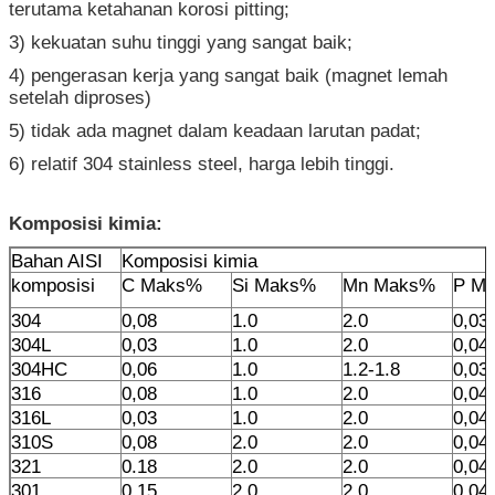
terutama ketahanan korosi pitting;
3) kekuatan suhu tinggi yang sangat baik;
4) pengerasan kerja yang sangat baik (magnet lemah
setelah diproses)
5) tidak ada magnet dalam keadaan larutan padat;
6) relatif 304 stainless steel, harga lebih tinggi.
Komposisi kimia:
Bahan AISI
Komposisi kimia
komposisi
C Maks%
Si Maks%
Mn Maks%
P M
304
0,08
1.0
2.0
0,03
304L
0,03
1.0
2.0
0,04
304HC
0,06
1.0
1.2-1.8
0,03
316
0,08
1.0
2.0
0,04
316L
0,03
1.0
2.0
0,04
310S
0,08
2.0
2.0
0,04
321
0.18
2.0
2.0
0,04
301
0.15
2.0
2.0
0,04