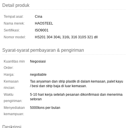
Detail produk
Tempat asal:
Cina
Nama merek:
HAOSTEEL
Sertifikasi:
ISO9001
Nomor model:
HS201 304 304L 316L 316 310S 321 dll
Syarat-syarat pembayaran & pengiriman
Kuantitas min
Negosiasi
Order:
Harga:
negotiable
Kemasan
Tas anyaman dan strip plastik di dalam kemasan, palet kayu
/ besi dan strip baja di luar kemasan.
rincian:
Waktu
5-10 hari kerja setelah pesanan dikonfirmasi dan menerima
setoran
pengiriman:
Menyediakan
5000tons per bulan
kemampuan:
Deskripsi