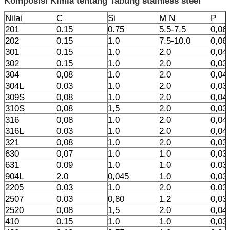
Komposisi Kimia tentang Tabung stainless steel
Nilai
C
Si
M N
P
201
0.15
0.75
5.5-7.5
0,06
202
0.15
1.0
7.5-10.0
0,06
301
0.15
1.0
2.0
0,04
302
0.15
1.0
2.0
0,03
304
0,08
1.0
2.0
0,04
304L
0.03
1.0
2.0
0,03
309S
0,08
1.0
2.0
0,04
310S
0,08
1,5
2.0
0,03
316
0,08
1.0
2.0
0,04
316L
0.03
1.0
2.0
0,04
321
0,08
1.0
2.0
0,03
630
0,07
1.0
1.0
0,03
631
0.09
1.0
1.0
0.03
904L
2.0
0,045
1.0
0,03
2205
0.03
1.0
2.0
0.03
2507
0.03
0,80
1.2
0,03
2520
0,08
1,5
2.0
0,04
410
0.15
1.0
1.0
0,03