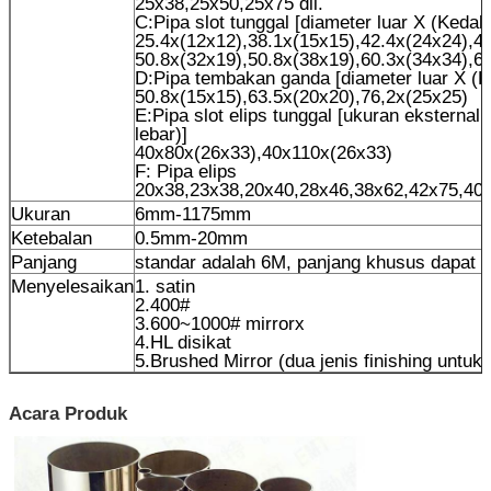
25x38,25x50,25x75 dll.
C:Pipa slot tunggal [diameter luar X (Kedal
25.4x(12x12),38.1x(15x15),42.4x(24x24),4
50.8x(32x19),50.8x(38x19),60.3x(34x34),6
D:Pipa tembakan ganda [diameter luar X (K
50.8x(15x15),63.5x(20x20),76,2x(25x25)
E:Pipa slot elips tunggal [ukuran eksternal
lebar)]
40x80x(26x33),40x110x(26x33)
F: Pipa elips
20x38,23x38,20x40,28x46,38x62,42x75,40
Ukuran
6mm-1175mm
Ketebalan
0.5mm-20mm
Panjang
standar adalah 6M, panjang khusus dapat 
Menyelesaikan
1. satin
2.400#
3.600~1000# mirrorx
4.HL disikat
5.Brushed Mirror (dua jenis finishing untuk 
Acara Produk