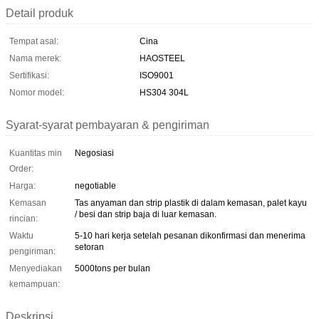
Detail produk
Tempat asal:
Cina
Nama merek:
HAOSTEEL
Sertifikasi:
ISO9001
Nomor model:
HS304 304L
Syarat-syarat pembayaran & pengiriman
Kuantitas min
Negosiasi
Order:
Harga:
negotiable
Kemasan
Tas anyaman dan strip plastik di dalam kemasan, palet kayu
/ besi dan strip baja di luar kemasan.
rincian:
Waktu
5-10 hari kerja setelah pesanan dikonfirmasi dan menerima
setoran
pengiriman:
Menyediakan
5000tons per bulan
kemampuan:
Deskripsi