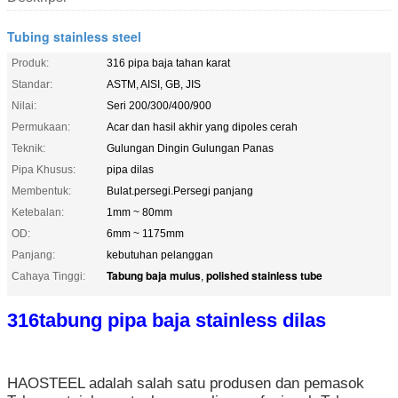
Tubing stainless steel
Produk:
316 pipa baja tahan karat
Standar:
ASTM, AISI, GB, JIS
Nilai:
Seri 200/300/400/900
Permukaan:
Acar dan hasil akhir yang dipoles cerah
Teknik:
Gulungan Dingin Gulungan Panas
Pipa Khusus:
pipa dilas
Membentuk:
Bulat.persegi.Persegi panjang
Ketebalan:
1mm ~ 80mm
OD:
6mm ~ 1175mm
Panjang:
kebutuhan pelanggan
Tabung baja mulus
polished stainless tube
Cahaya Tinggi:
,
316
tabung pipa baja stainless dilas
HAOSTEEL adalah salah satu produsen dan pemasok