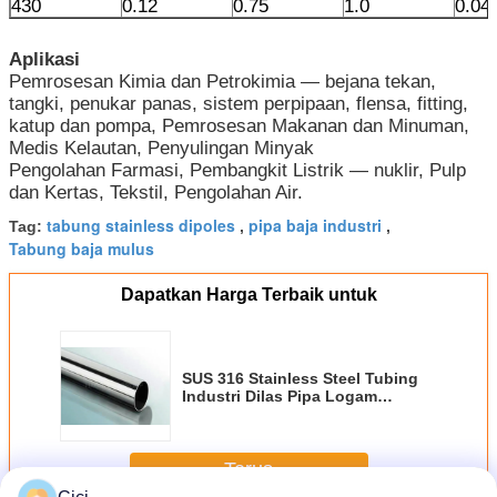
430
0.12
0.75
1.0
0.04
Aplikasi
Pemrosesan Kimia dan Petrokimia — bejana tekan,
tangki, penukar panas, sistem perpipaan, flensa, fitting,
katup dan pompa, Pemrosesan Makanan dan Minuman,
Medis Kelautan, Penyulingan Minyak
Pengolahan Farmasi, Pembangkit Listrik — nuklir, Pulp
dan Kertas, Tekstil, Pengolahan Air.
tabung stainless dipoles
pipa baja industri
Tag:
,
,
Tabung baja mulus
Dapatkan Harga Terbaik untuk
SUS 316 Stainless Steel Tubing
Industri Dilas Pipa Logam
Dipoles Permukaan Finish
Terus