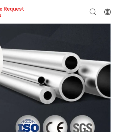
e Request
u