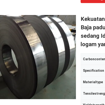
Kekuatan
Baja pad
sedang I
logam ya
Carbonconte
Specification
Materialtype
Tensilestreng