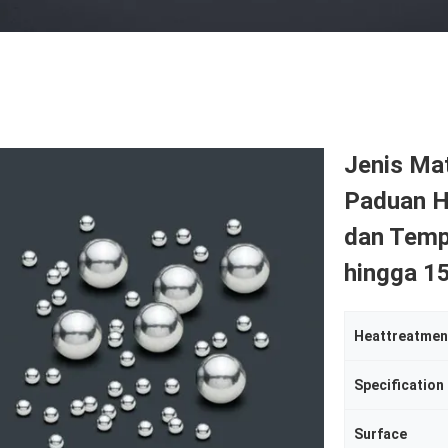
Jenis Ma
Paduan H
dan Temp
hingga 15
Heattreatmen
Specification
Surface