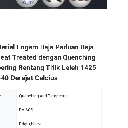
terial Logam Baja Paduan Baja
eat Treated dengan Quenching
ering Rentang Titik Leleh 1425
40 Derajat Celcius
t
Quenching And Tempering
BV, SGS
Bright,black