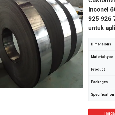
Customzi
Inconel 
925 926 7
untuk apli
Dimensions
Materialtype
Product
Packages
Specification
Harga