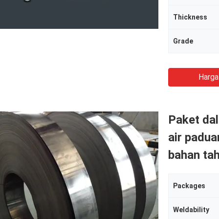
Thickness
Grade
Harga
Paket da
air padua
bahan tah
Packages
Weldability