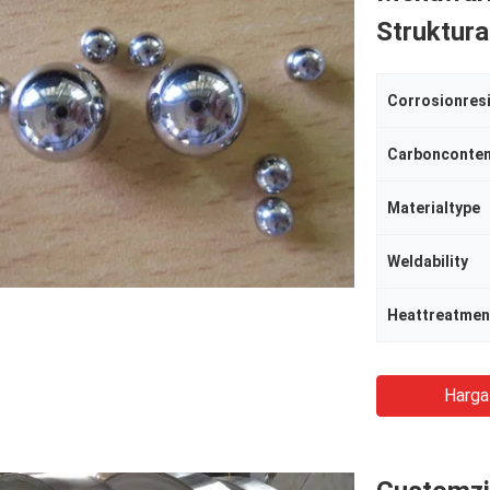
Struktur
Corrosionres
Carbonconte
Materialtype
Weldability
Heattreatmen
Harga