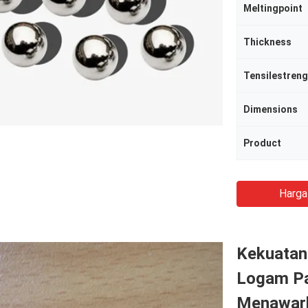
Meltingpoint
Thickness
Tensilestreng
Dimensions
Product
Harga
Kekuatan
Logam P
Menawark