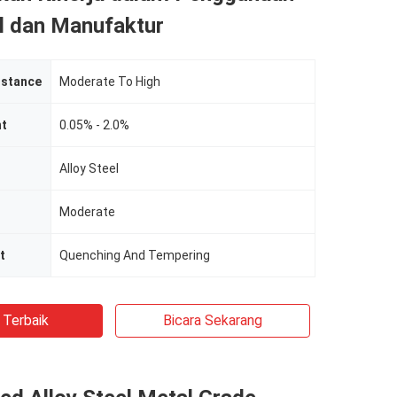
al dan Manufaktur
istance
Moderate To High
nt
0.05% - 2.0%
Alloy Steel
Moderate
t
Quenching And Tempering
 Terbaik
Bicara Sekarang