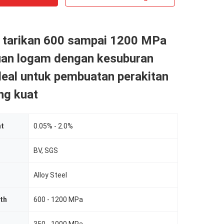
 tarikan 600 sampai 1200 MPa
uan logam dengan kesuburan
deal untuk pembuatan perakitan
ng kuat
nt
0.05% - 2.0%
BV, SGS
Alloy Steel
th
600 - 1200 MPa