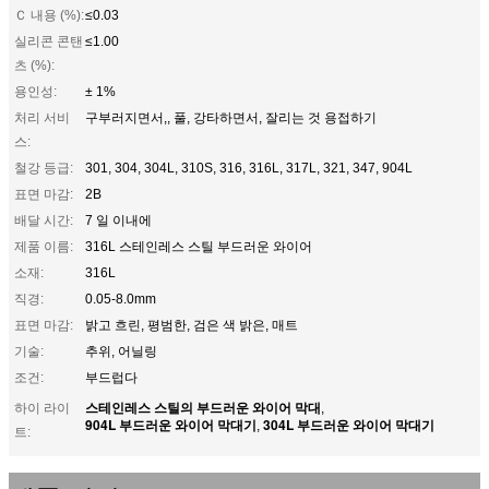
Ｃ 내용 (%):
≤0.03
실리콘 콘탠
≤1.00
츠 (%):
용인성:
± 1%
처리 서비
구부러지면서,, 풀, 강타하면서, 잘리는 것 용접하기
스:
철강 등급:
301, 304, 304L, 310S, 316, 316L, 317L, 321, 347, 904L
표면 마감:
2B
배달 시간:
7 일 이내에
제품 이름:
316L 스테인레스 스틸 부드러운 와이어
소재:
316L
직경:
0.05-8.0mm
표면 마감:
밝고 흐린, 평범한, 검은 색 밝은, 매트
기술:
추위, 어닐링
조건:
부드럽다
스테인레스 스틸의 부드러운 와이어 막대
하이 라이
,
904L 부드러운 와이어 막대기
304L 부드러운 와이어 막대기
,
트: