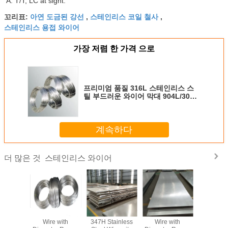
A: T/T, LC at sight.
아연 도금된 강선
스테인리스 코일 철사
꼬리표:
,
,
스테인리스 용접 와이어
가장 저렴 한 가격 으로
프리미엄 품질 316L 스테인리스 스
틸 부드러운 와이어 막대 904L/304L
등급 AISI 표준 굽기 / 용접 / 절단 처
리 서비스
계속하다
스테인리스 와이어
더 많은 것
AISI304 304L 316
아이시 316L 스테
인코넬 625는 용접
Stainless
316L 스테인리스
인리스강 와이어
선을 단단하게 합
Wire w