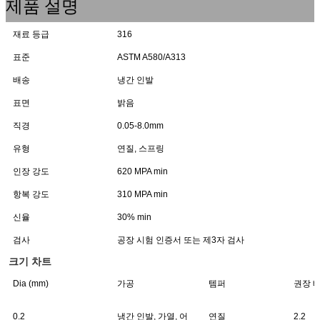
제품 설명
재료 등급
316
표준
ASTM A580/A313
배송
냉간 인발
표면
밝음
직경
0.05-8.0mm
유형
연질, 스프링
인장 강도
620 MPA min
항복 강도
310 MPA min
신율
30% min
검사
공장 시험 인증서 또는 제3자 검사
크기 차트
Dia (mm)
가공
템퍼
권장 베
0.2
냉간 인발, 가열, 어
연질
2.2