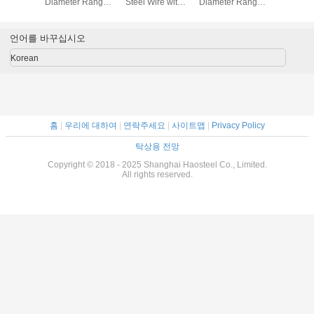
강 프로파일 와이
니다
Diameter
어 삼각 트라페조
0.01mm t
이드 와이어
and 220
316L Mat
언어를 바꾸십시오
Grades
Efficient 
Korean
8-14 
홈
|
우리에 대하여
|
연락주세요
|
사이트맵
|
Privacy Policy
탁상용 전망
Copyright © 2018 - 2025 Shanghai Haosteel Co., Limited.
All rights reserved.